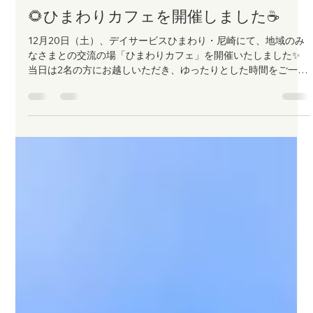
mediaproducts shakehands
2025年12月23日
読了時間: 1分
🌻ひまわりカフェを開催しました☕️
12月20日（土）、デイサービスひまわり・尼崎にて、地域のみ
なさまとの交流の場「ひまわりカフェ」を開催いたしました✨
当日は2名の方にお越しいただき、ゆったりとした時間をご一緒
しました。 介護相談会では皆さまでカラオケを存分に楽しま
れ、歌声とともに笑顔が広がる賑やかなひとときとなりました
🎤🎶 こうした活動を通じて、地域の皆さまが安心して集まり、
趣味を楽しみながら繋がれるコミュニティづくりに、これから
も貢献してまいりたいと考えております。 ご参加いただいた皆
さま、誠にありがとうございました！