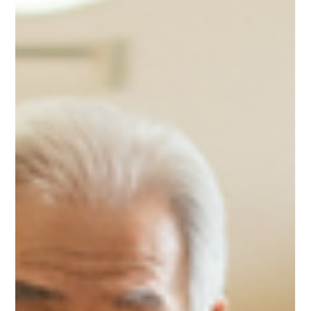
mediaproducts shakehands
2025年4月23日
読了時間: 4分
母がまた笑うようになった日──「私の
選択は間違っていなかった」と思え
た、「デイサービスあずさ」との出会
い
「母がまた笑うようになった」——それは、介護に悩む中で出
会ったデイサービスがくれた、何よりの変化でした。父を亡く
し、日常に閉じこもりがちになった母。罪悪感と葛藤を抱えな
がらも踏み出した“見学”が、母にも私にも新しい安心をもたらし
ました。初めての通所で緊張していた母が、帰宅後に嬉しそう
に歌の話をしたあの日、私は「この選択は間違っていなかっ
た」と実感しました。頼ることは、手放すことではなかったの