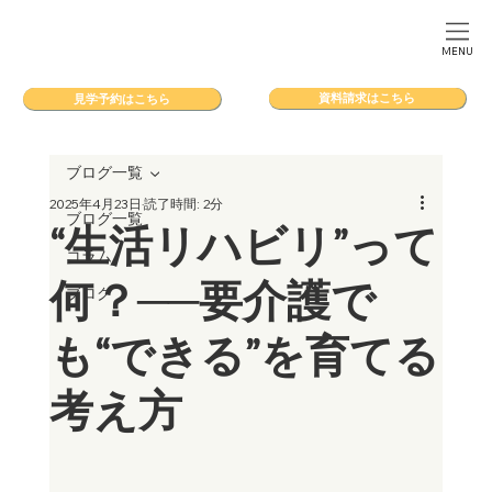
MENU
資料請求はこちら
見学予約はこちら
ブログ一覧
2025年4月23日
読了時間: 2分
ブログ一覧
“生活リハビリ”って
コラム
何？──要介護で
ブログ
も“できる”を育てる
考え方